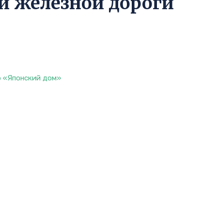
й железной дороги
тр «Японский дом»